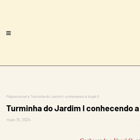
Página inicial
Turminha do Jardim I conhecendo a Vogal O.
Turminha do Jardim I conhecendo a 
maio 15, 2024