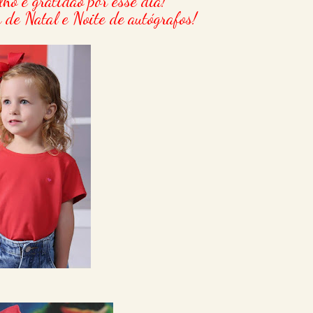
ho e gratidão por esse dia!
a de Natal e Noite de autógrafos!