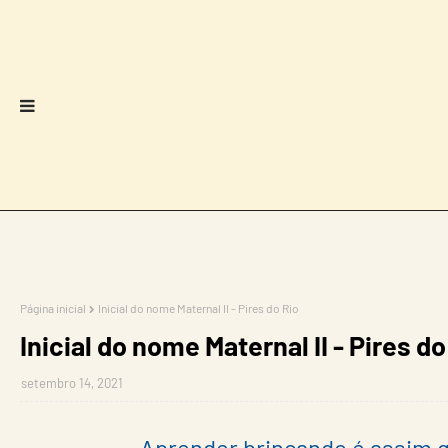
Página inicial
Inicial do nome Maternal II - Pires do Rio
Inicial do nome Maternal II - Pires do
setembro 14, 2021
Aprender brincando é assim 