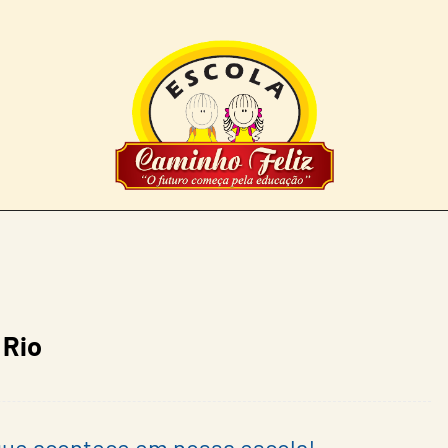
 Rio
que acontece em nossa escola!