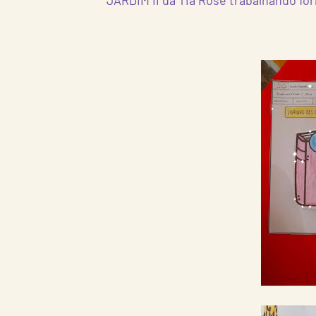
JARDIM II da Tia Rose trabalhando f