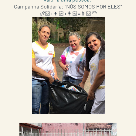
Campanha Solidária: "NÓS SOMOS POR ELES"
👶🏻
+
👦🏻
+
👨🏻
=
👨🏻‍🦳