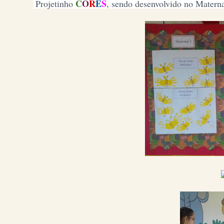
C
O
R
E
S
Projetinho
, sendo desenvolvido no Maternal